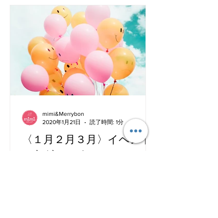
mimi&Merrybon
2020年1月21日
読了時間: 1分
〈１月２月３月〉イベント
スケジュール
ご挨拶が遅くなりました！！ 新年おめ
でとうございます。 2020年も、
mimi&Merrybonをどうぞよろしくお願
いいたします。 ▽イベント出店予定▽