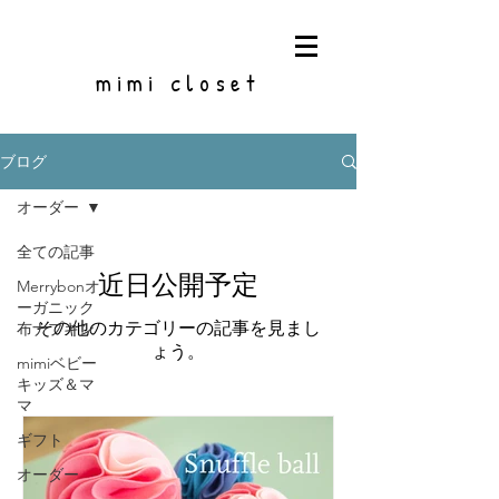
mimi closet
ブログ
オーダー
全ての記事
近日公開予定
Merrybonオ
ーガニック
その他のカテゴリーの記事を見まし
布ナプキン
ょう。
mimiベビー
キッズ＆マ
マ
ギフト
オーダー