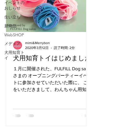
イベントの
おしらせ
生い立ち
新商品
WebSHOP
mimi&Merrybon
メディア
2020年3月12日
読了時間: 2分
犬用知育ト
犬用知育トイはじめました
イ
１月に開催された、FULFILL Dog salon
さまの オープニングパーティーイベン
トに参加させていただいた際に、 ご縁
をいただきまして、わんちゃん用知育
トイ制作のお手伝いを させていただく
こととなりました。 店主はというと…
実は犬を育てたことがなく未体験ゾー
ンでしたが...