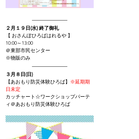
２月１９日(水) 
終了御礼
【 おさんぽひろばはれるや 】
10:00～13:00
＠東部市民センター
※物販のみ
３月８日(日) 
【あおもり防災体験ひろば】
※延期期
日未定
カッチャート☆ワークショップパーテ
ィ＠あおもり防災体験ひろば