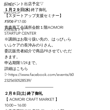
▽イベント出店予定▽
新商品
１月２９日(水) 
終了御礼
WebSHOP
【スタートアップ支援セミナー】
メディア
15:00～17:00
青森商工会議所会館１階AOMORI 
犬用知育トイ
STARTUP CENTER
※講師はお取り扱い先の、はっぴぃら
いふケアの長沖みのりさん。
委託販売者紹介で商品PRさせていただ
きます。
申込期限1/24まで。
詳細はこちら
▷https://www.facebook.com/events/60
2325650528539/
２月８日(土)
 終了御礼
【 AOMORI CRAFT MARKET 】
10:00～16:00