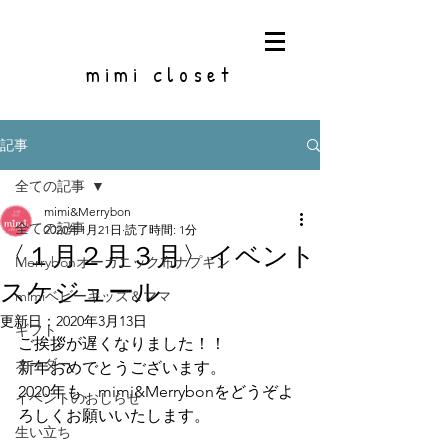
mimi closet
記事
全ての記事
mimi&Merrybon
全ての記事
2020年1月21日
読了時間: 1分
〈１月２月３月〉イベント
Merrybonオーガニック布ナプキン
スケジュール
mimiベビーキッズ＆ママ
更新日：
2020年3月13日
ギフト
ご挨拶が遅くなりました！！
オーダー
新年おめでとうございます。
2020年も、mimi&Merrybonをどうぞよ
イベントのおしらせ
ろしくお願いいたします。
生い立ち